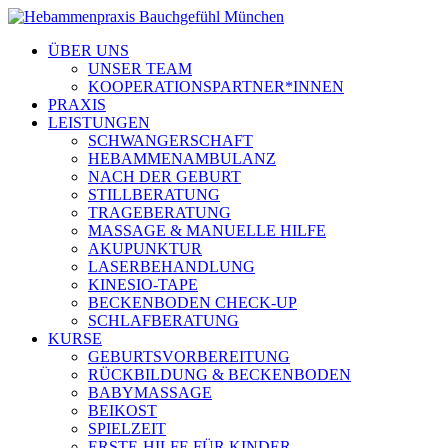
ÜBER UNS
UNSER TEAM
KOOPERATIONSPARTNER*INNEN
PRAXIS
LEISTUNGEN
SCHWANGERSCHAFT
HEBAMMENAMBULANZ
NACH DER GEBURT
STILLBERATUNG
TRAGEBERATUNG
MASSAGE & MANUELLE HILFE
AKUPUNKTUR
LASERBEHANDLUNG
KINESIO-TAPE
BECKENBODEN CHECK-UP
SCHLAFBERATUNG
KURSE
GEBURTSVORBEREITUNG
RÜCKBILDUNG & BECKENBODEN
BABYMASSAGE
BEIKOST
SPIELZEIT
ERSTE-HILFE FÜR KINDER