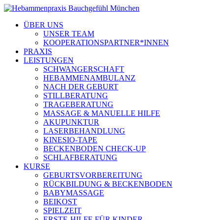
ÜBER UNS
UNSER TEAM
KOOPERATIONSPARTNER*INNEN
PRAXIS
LEISTUNGEN
SCHWANGERSCHAFT
HEBAMMENAMBULANZ
NACH DER GEBURT
STILLBERATUNG
TRAGEBERATUNG
MASSAGE & MANUELLE HILFE
AKUPUNKTUR
LASERBEHANDLUNG
KINESIO-TAPE
BECKENBODEN CHECK-UP
SCHLAFBERATUNG
KURSE
GEBURTSVORBEREITUNG
RÜCKBILDUNG & BECKENBODEN
BABYMASSAGE
BEIKOST
SPIELZEIT
ERSTE-HILFE FÜR KINDER