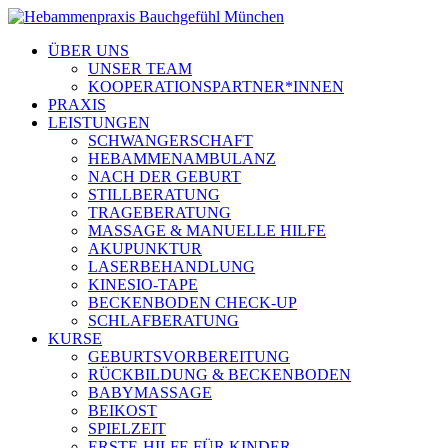
ÜBER UNS
UNSER TEAM
KOOPERATIONSPARTNER*INNEN
PRAXIS
LEISTUNGEN
SCHWANGERSCHAFT
HEBAMMENAMBULANZ
NACH DER GEBURT
STILLBERATUNG
TRAGEBERATUNG
MASSAGE & MANUELLE HILFE
AKUPUNKTUR
LASERBEHANDLUNG
KINESIO-TAPE
BECKENBODEN CHECK-UP
SCHLAFBERATUNG
KURSE
GEBURTSVORBEREITUNG
RÜCKBILDUNG & BECKENBODEN
BABYMASSAGE
BEIKOST
SPIELZEIT
ERSTE-HILFE FÜR KINDER